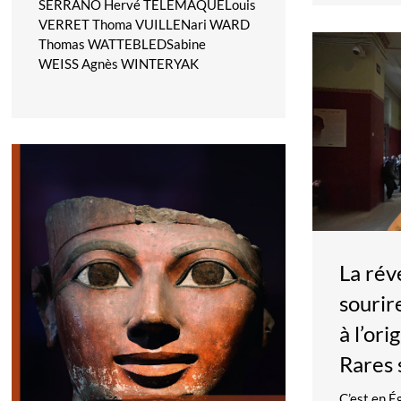
SERRANO Hervé TÉLÉMAQUELouis
VERRET Thoma VUILLENari WARD
Thomas WATTEBLEDSabine
WEISS Agnès WINTERYAK
La rév
sourir
à l’ori
Rares 
C’est en É