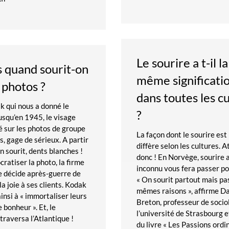
Le sourire a t-il la
 quand sourit-on
même significati
s photos ?
dans toutes les c
k qui nous a donné le
?
Jusqu’en 1945, le visage
é sur les photos de groupe
La façon dont le sourire est
s, gage de sérieux. A partir
diffère selon les cultures. A
n sourit, dents blanches !
donc ! En Norvège, sourire 
ratiser la photo, la firme
inconnu vous fera passer po
e décide après-guerre de
« On sourit partout mais pa
la joie à ses clients. Kodak
mêmes raisons », affirme D
ainsi à « immortaliser leurs
Breton, professeur de socio
 bonheur ». Et, le
l’université de Strasbourg 
 traversa l’Atlantique !
du livre « Les Passions ordi