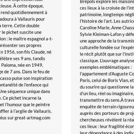
Brépols explore les maison
cieuse. À cette époque,
ces lieux à la croisée de l’i
e rend quotidiennement à
patrimoine, longtemps négl
Madoura à Vallauris pour
l’histoire de l’art. Les autri
a terre. Cette double
Caroline Marie, Anne Chass
r le pichet suscite une
Sylvie Kleiman-Lafon y déf
ion : le maître espagnol a-t-
une approche de la transmi
eprésenter ses propres
culturelle fondée sur l’expé
En 1956, son fils Claude, né
le récit plutôt que sur l’inst
élèbre ses 9 ans, tandis
classique. L’ouvrage analys
le Paloma, née en 1949,
exemples emblématiques :
ge de 7 ans. Dans le feu de
l’appartement d’Auguste C
Picasso puise son inspiration
Paris, celui de Boris Vian, 
ontanéité de l’enfance qui
du sourire qui questionne l
 Une séquence unique dans
d’un lieu, réel ou imaginaire,
. Ce pichet incarne la
transmettre du sens.À trav
et l’humour que le peintre
enquête de terrain rigoure
ffler à l’argile de Vallauris.
auprès des porteurs de proje
plus sur great-artmag.com
chercheuses révèlent la réa
ces lieux : leur fragilité éc
leur dépendance à des indiv