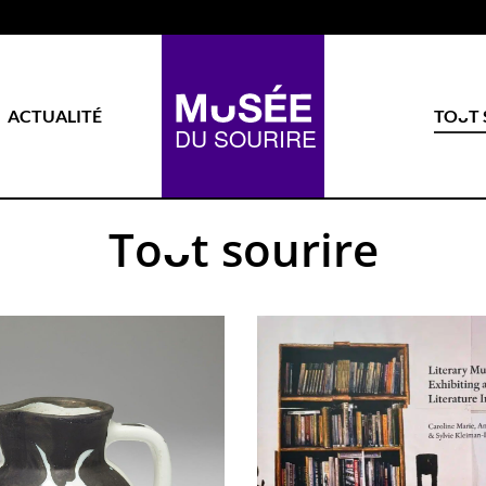
ACTUALITÉ
TOᴗT 
Toᴗt sourire