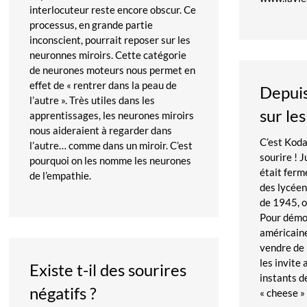
interlocuteur reste encore obscur. Ce
processus, en grande partie
inconscient, pourrait reposer sur les
neuronnes miroirs. Cette catégorie
de neurones moteurs nous permet en
effet de « rentrer dans la peau de
Depuis
l’autre ». Très utiles dans les
sur le
apprentissages, les neurones miroirs
nous aideraient à regarder dans
C’est Koda
l’autre… comme dans un miroir. C’est
sourire ! 
pourquoi on les nomme les neurones
était ferm
de l’empathie.
des lycéen
de 1945, o
Pour démoc
américain
vendre de 
les invite 
Existe t-il des sourires
instants de
négatifs ?
« cheese »