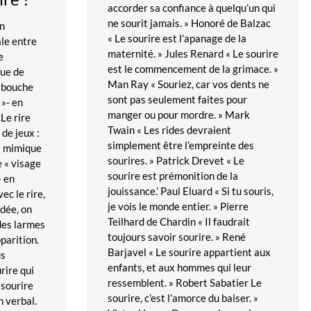
accorder sa confiance à quelqu’un qui
ne sourit jamais. » Honoré de Balzac
un
« Le sourire est l’apanage de la
le entre
maternité. » Jules Renard « Le sourire
e
est le commencement de la grimace. »
que de
Man Ray « Souriez, car vos dents ne
« bouche
sont pas seulement faites pour
»- en
manger ou pour mordre. » Mark
 Le rire
Twain « Les rides devraient
de jeux :
simplement être l’empreinte des
la mimique
sourires. » Patrick Drevet « Le
 « visage
sourire est prémonition de la
– en
jouissance.’ Paul Eluard « Si tu souris,
c le rire,
je vois le monde entier. » Pierre
adée, on
Teilhard de Chardin « Il faudrait
des larmes
toujours savoir sourire. » René
parition.
Barjavel « Le sourire appartient aux
us
enfants, et aux hommes qui leur
rire qui
ressemblent. » Robert Sabatier Le
 sourire
sourire, c’est l’amorce du baiser. »
n verbal.