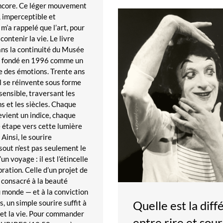
encore. Ce léger mouvement
, imperceptible et
 m’a rappelé que l’art, pour
 contenir la vie. Le livre
dans la continuité du Musée
e, fondé en 1996 comme un
e des émotions. Trente ans
 il se réinvente sous forme
sensible, traversant les
ns et les siècles. Chaque
vient un indice, chaque
 étape vers cette lumière
 Ainsi, le sourire
out n’est pas seulement le
un voyage : il est l’étincelle
bration. Celle d’un projet de
 consacré à la beauté
u monde — et à la conviction
Quelle est la dif
s, un simple sourire suffit à
rt et la vie. Pour commander
entre rire et sour