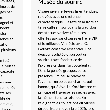
Musée du sourire
s-musées,
ntime et du
Visage juvénile, lèvres fines, tendues,
igés par
relevées avec une retenue
ces
caractéristique… la tête de la Korè en
agnol et
terre cuite s’inscrit dans la tradition
endent
des statues votives féminines
ssion
offertes aux sanctuaires entre le VIIᵉ
rience et
et le milieu du Vᵉ siècle av. J.-C.
itution
L’œuvre conserve l’essentiel : une
e plusieurs
douceur sculptée et surtout un
sourire, trace fondatrice de
omte à
l’expression dans l’art occidental.
et le Musée
Dans la pensée grecque, cette
a capacité
présence lumineuse relève de
 à
l’agalma : un objet qui charme, qui
ers une
honore, qui élève. La Korè incarne ce
use menée
principe et traverse les siècles avec
ts, les
la même intensité retenue. En
lité de
rejoignant les collections du Musée
onomique,
du sourire, en novembre 2025, lors
idus ou