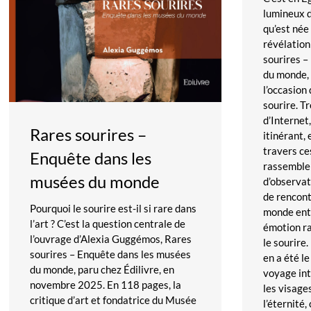
lumineux d
qu’est née 
révélation
sourires –
du monde, 
l’occasion
sourire. T
d’Internet,
Rares sourires –
itinérant, 
travers c
Enquête dans les
rassemble 
musées du monde
d’observat
de rencont
Pourquoi le sourire est-il si rare dans
monde enti
l’art ? C’est la question centrale de
émotion rar
l’ouvrage d’Alexia Guggémos, Rares
le sourire
sourires – Enquête dans les musées
en a été le
du monde, paru chez Édilivre, en
voyage int
novembre 2025. En 118 pages, la
les visage
critique d’art et fondatrice du Musée
l’éternité,