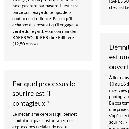
RARES SO
n’est pas rare par hasard. Il est rare
chez EdiLi
parce qu’il exige du temps, de la
confiance, du silence. Parce qu’il
échappe à la pose et qu’il engage la
vérité du regard. Pour commander
RARES SOURIRES chez EdiLivre
(12,50 euros)
Définit
est un
ouvert
À lire dans
Par quel processus le
10 au 16 
interview 
sourire est-il
photograp
contagieux ?
En ces tem
une prise 
Le mécanisme cérébral qui permet
s’opère en
l’imitation quasi instantanée des
sourire. > 
expressions faciales de notre
www.lavie.