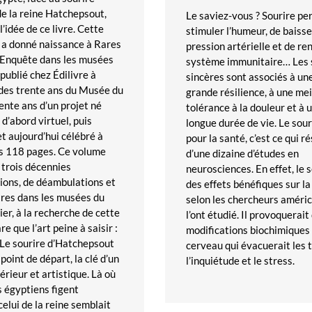
e la reine Hatchepsout,
Le saviez-vous ? Sourire pe
l’idée de ce livre. Cette
stimuler l’humeur, de baisse
 a donné naissance à Rares
pression artérielle et de re
 Enquête dans les musées
système immunitaire… Les 
publié chez Édilivre à
sincères sont associés à un
 des trente ans du Musée du
grande résilience, à une mei
rente ans d’un projet né
tolérance à la douleur et à 
 d’abord virtuel, puis
longue durée de vie. Le sour
et aujourd’hui célébré à
pour la santé, c’est ce qui r
es 118 pages. Ce volume
d’une dizaine d’études en
trois décennies
neurosciences. En effet, le 
ions, de déambulations et
des effets bénéfiques sur la
res dans les musées du
selon les chercheurs améric
er, à la recherche de cette
l’ont étudié. Il provoquerait
e que l’art peine à saisir :
modifications biochimiques 
. Le sourire d’Hatchepsout
cerveau qui évacuerait les 
 point de départ, la clé d’un
l’inquiétude et le stress.
érieur et artistique. Là où
s égyptiens figent
 celui de la reine semblait