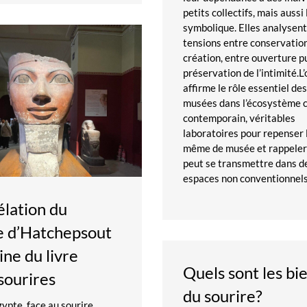
petits collectifs, mais aussi
symbolique. Elles analysent
tensions entre conservatio
création, entre ouverture p
préservation de l’intimité.L
affirme le rôle essentiel de
musées dans l’écosystème c
contemporain, véritables
laboratoires pour repenser 
même de musée et rappeler 
peut se transmettre dans d
espaces non conventionnels
élation du
e d’Hatchepsout
gine du livre
Quels sont les bie
sourires
du sourire?
gypte, face au sourire