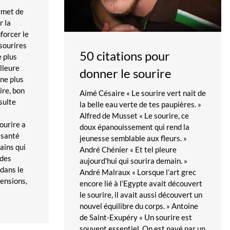
rmet de
r la
nforcer le
sourires
50 citations pour
e plus
lleure
donner le sourire
une plus
ire, bon
Aimé Césaire « Le sourire vert nait de
ésulte
la belle eau verte de tes paupières. »
Alfred de Musset « Le sourire, ce
sourire a
doux épanouissement qui rend la
 santé
jeunesse semblable aux fleurs. »
ains qui
André Chénier « Et tel pleure
 des
aujourd’hui qui sourira demain. »
dans le
André Malraux « Lorsque l’art grec
tensions,
encore lié à l’Egypte avait découvert
le sourire, il avait aussi découvert un
nouvel équilibre du corps. » Antoine
de Saint-Exupéry « Un sourire est
souvent essentiel. On est payé par un