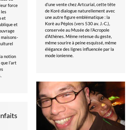
d’une vente chez Artcurial, cette tête
 leur force
de Koré dialogue naturellement avec
 les
une autre figure emblématique : la
n et
Korè au Péplos (vers 530 av. J.-C.),
ublique et
conservée au Musée de l’Acropole
’ouvrage
d’Athènes. Même retenue du geste,
s maisons-
même sourire à peine esquissé, même
ulturel
élégance des lignes influencée par la
mode ionienne.
la notion
que l’art
es
.
nfaits