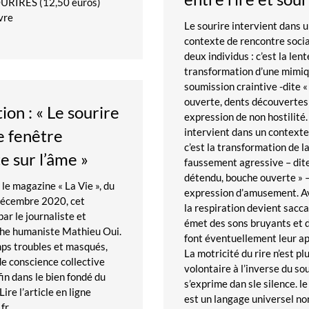
URIRES (12,50 euros)
vre
Le sourire intervient dans 
contexte de rencontre socia
deux individus : c’est la lent
transformation d’une mimi
soumission craintive -dite 
ouverte, dents découvertes 
ion : « Le sourire
expression de non hostilité.
intervient dans un contexte 
e fenêtre
c’est la transformation de 
e sur l’âme »
faussement agressive – dite
détendu, bouche ouverte » 
 le magazine « La Vie », du
expression d’amusement. Ave
décembre 2020, cet
la respiration devient sacc
par le journaliste et
émet des sons bruyants et 
he humaniste Mathieu Oui.
font éventuellement leur ap
ps troubles et masqués,
La motricité du rire n’est pl
de conscience collective
volontaire à l’inverse du sou
fin dans le bien fondé du
s’exprime dan sle silence. le
Lire l’article en ligne
est un langage universel no
fr