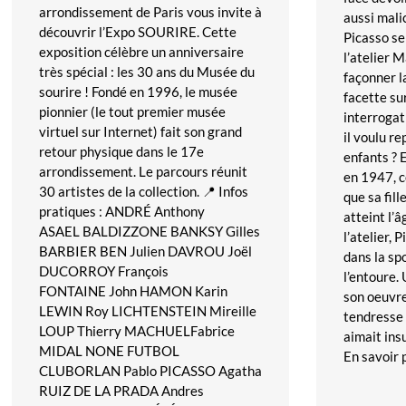
arrondissement de Paris vous invite à
aussi mali
découvrir l’Expo SOURIRE. Cette
Picasso s
exposition célèbre un anniversaire
l’atelier 
très spécial : les 30 ans du Musée du
façonner l
sourire ! Fondé en 1996, le musée
facette su
pionnier (le tout premier musée
interrogat
virtuel sur Internet) fait son grand
il voulu r
retour physique dans le 17e
enfants ? 
arrondissement. Le parcours réunit
en 1947, c
30 artistes de la collection. 📍 Infos
que sa fil
pratiques : ANDRÉ Anthony
atteint l’â
ASAEL BALDIZZONE BANKSY Gilles
l’atelier, 
BARBIER BEN Julien DAVROU Joël
dans la sp
DUCORROY François
l’entoure.
FONTAINE John HAMON Karin
son oeuvre
LEWIN Roy LICHTENSTEIN Mireille
tendresse 
LOUP Thierry MACHUELFabrice
aimait insu
MIDAL NONE FUTBOL
En savoir 
CLUBORLAN Pablo PICASSO Agatha
RUIZ DE LA PRADA Andres