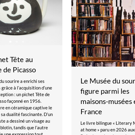
het Tête au
e de Picasso
Le Musée du sour
u sourire a enrichi ses
 grâce à l’acquisition d’une
figure parmi les
ception : un pichet Tête de
maisons-musées 
asso façonné en 1956.
re en céramique captive le
France
 sa dualité fascinante. D’un
iste a dessiné un visage au
Le livre bilingue « Literar
blotin, tandis que l’autre
at home » paru en 2026 aux
le une expression tout