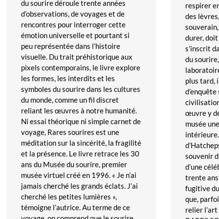
du sourire déroule trente années
respirer 
d’observations, de voyages et de
des lèvres
rencontres pour interroger cette
souverain,
émotion universelle et pourtant si
durer, doit
peu représentée dans l’histoire
s’inscrit 
visuelle. Du trait préhistorique aux
du sourir
pixels contemporains, le livre explore
laboratoir
les formes, les interdits et les
plus tard,
symboles du sourire dans les cultures
d’enquête 
du monde, comme un fil discret
civilisatio
reliant les œuvres à notre humanité.
œuvre y de
Ni essai théorique ni simple carnet de
musée une
voyage, Rares sourires est une
intérieure.
méditation sur la sincérité, la fragilité
d’Hatcheps
et la présence. Le livre retrace les 30
souvenir d’
ans du Musée du sourire, premier
d’une célé
musée virtuel créé en 1996. « Je n’ai
trente ans
jamais cherché les grands éclats. J’ai
fugitive d
cherché les petites lumières »,
que, parfoi
témoigne l’autrice. Au terme de ce
relier l’a
voyage, on comprend que le sourire