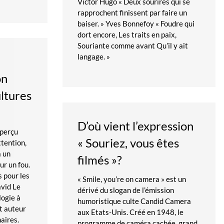
Victor Hugo « Deux sourires qui se
rapprochent finissent par faire un
baiser. » Yves Bonnefoy « Foudre qui
dort encore, Les traits en paix,
Souriante comme avant Qu’il y ait
langage. »
on
ultures
D’où vient l’expression
 perçu
« Souriez, vous êtes
ttention,
a un
filmés »?
ur un fou.
s pour les
« Smile, you’re on camera » est un
avid Le
dérivé du slogan de l’émission
logie à
humoristique culte Candid Camera
et auteur
aux Etats-Unis. Créé en 1948, le
naires.
programme de caméra cachée, grand