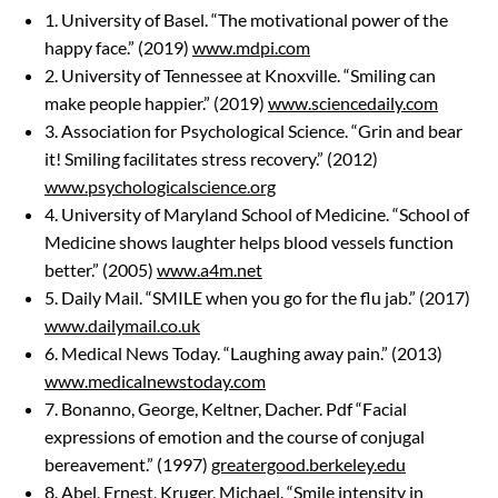
1. University of Basel. “The motivational power of the
happy face.” (2019)
www.mdpi.com
2. University of Tennessee at Knoxville. “Smiling can
make people happier.” (2019)
www.sciencedaily.com
3. Association for Psychological Science. “Grin and bear
it! Smiling facilitates stress recovery.” (2012)
www.psychologicalscience.org
4. University of Maryland School of Medicine. “School of
Medicine shows laughter helps blood vessels function
better.” (2005)
www.a4m.net
5. Daily Mail. “SMILE when you go for the flu jab.” (2017)
www.dailymail.co.uk
6. Medical News Today. “Laughing away pain.” (2013)
www.medicalnewstoday.com
7. Bonanno, George, Keltner, Dacher. Pdf “Facial
expressions of emotion and the course of conjugal
bereavement.” (1997)
greatergood.berkeley.edu
8. Abel, Ernest, Kruger, Michael. “Smile intensity in