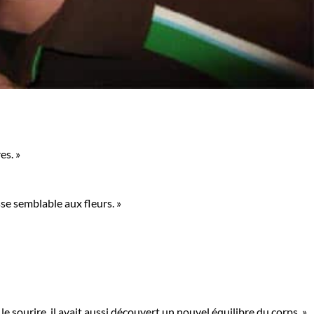
es. »
se semblable aux fleurs. »
 le sourire, il avait aussi découvert un nouvel équilibre du corps. »