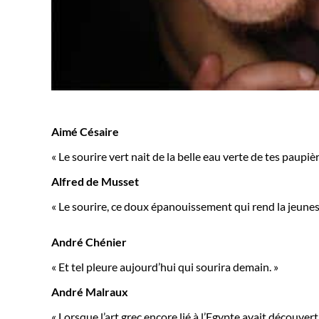
Aimé Césaire
« Le sourire vert nait de la belle eau verte de tes paupièr
Alfred de Musset
« Le sourire, ce doux épanouissement qui rend la jeunes
André Chénier
« Et tel pleure aujourd’hui qui sourira demain. »
André Malraux
« Lorsque l’art grec encore lié à l’Egypte avait découvert