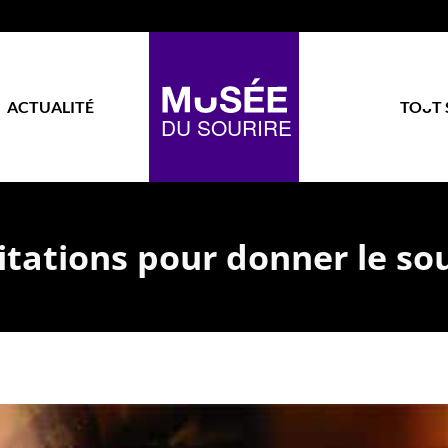
ACTUALITÉ
TOᴗT 
itations pour donner le so