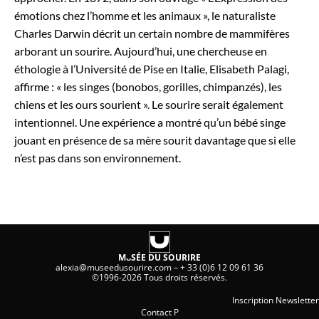
émotions chez l’homme et les animaux », le naturaliste
Charles Darwin décrit un certain nombre de mammifères
arborant un sourire. Aujourd’hui, une chercheuse en
éthologie à l’Université de Pise en Italie, Elisabeth Palagi,
affirme : « les singes (bonobos, gorilles, chimpanzés), les
chiens et les ours sourient ». Le sourire serait également
intentionnel. Une expérience a montré qu’un bébé singe
jouant en présence de sa mère sourit davantage que si elle
n’est pas dans son environnement.
MᴗSÉE DU SOURIRE
alexia@museedusourire.com
–
+ 33 (0)6 12 09 61 36
©1996-2026 Tous droits réservés.
Inscription Newsletter
Contact P